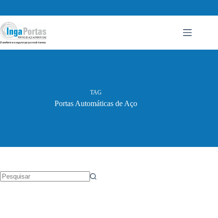
Pular
para
o
conteúdo
TAG
Portas Automáticas de Aço
Sem
resultados