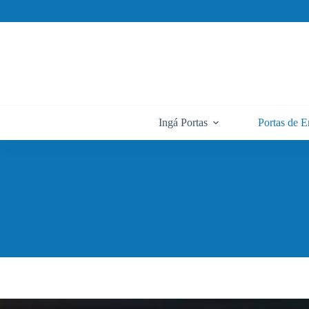
Pular
para
o
conteúdo
Ingá Portas
Portas de E