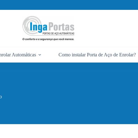
nrolar Automáticas
Como instalar Porta de Aço de Enrolar?
o