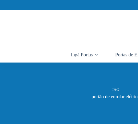
Pular
para
o
conteúdo
Ingá Portas
Portas de E
TAG
portão de enrolar elétric