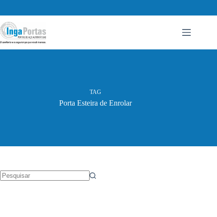
Pular
para
o
conteúdo
TAG
Porta Esteira de Enrolar
Sem
resultados