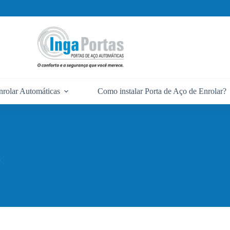
nrolar Automáticas
Como instalar Porta de Aço de Enrolar?