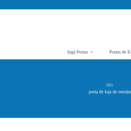
Pular
para
o
conteúdo
Ingá Portas
Portas de E
TAG
porta de loja de enrolar