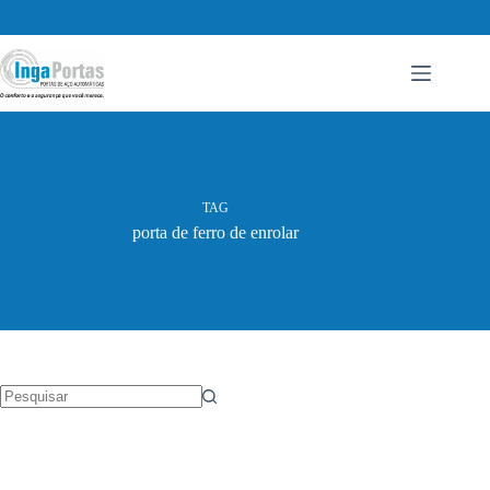
Pular
para
o
conteúdo
TAG
porta de ferro de enrolar
Sem
resultados