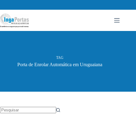
Pular
para
o
conteúdo
TAG
Porta de Enrolar Automática em Uruguaiana
Sem
resultados