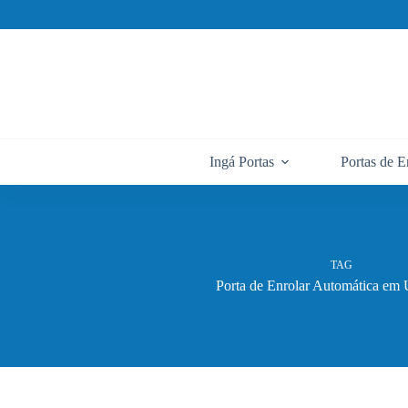
Pular
para
o
conteúdo
Ingá Portas
Portas de E
TAG
Porta de Enrolar Automática e