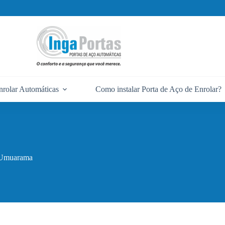
nrolar Automáticas
Como instalar Porta de Aço de Enrolar?
m Umuarama