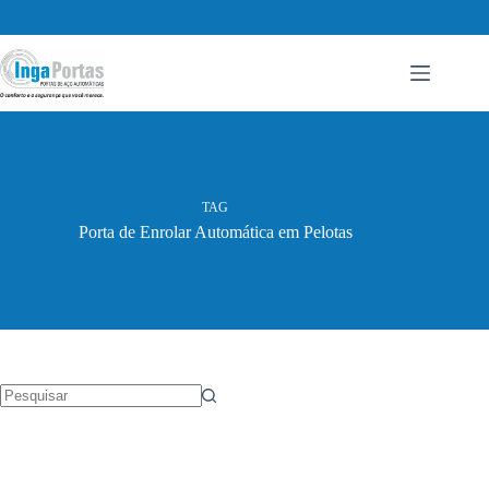
Pular
para
o
conteúdo
TAG
Porta de Enrolar Automática em Pelotas
Sem
resultados