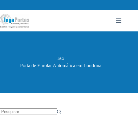
Pular
para
o
conteúdo
TAG
Porta de Enrolar Automática em Londrina
Sem
resultados