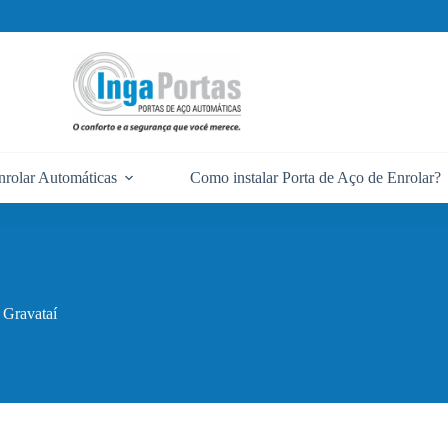
nrolar Automáticas
Como instalar Porta de Aço de Enrolar?
 Gravataí