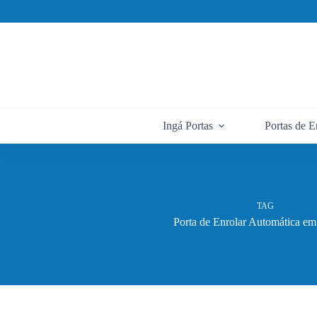
Pular
para
o
conteúdo
Ingá Portas
Portas de E
TAG
Porta de Enrolar Automática em