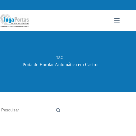
Pular
para
o
conteúdo
TAG
Porta de Enrolar Automática em Castro
Sem
resultados