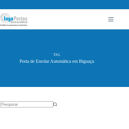
Pular
para
o
conteúdo
TAG
Porta de Enrolar Automática em Biguaçu
Sem
resultados