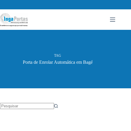
Pular
para
o
conteúdo
TAG
Porta de Enrolar Automática em Bagé
Sem
resultados