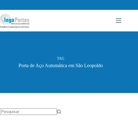
Pular
para
o
conteúdo
TAG
Porta de Aço Automática em São Leopoldo
Sem
resultados