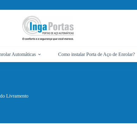
nrolar Automáticas
Como instalar Porta de Aço de Enrolar?
 do Livramento