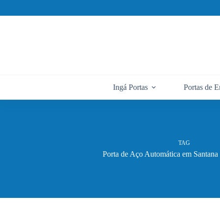
Pular
para
o
conteúdo
Ingá Portas
Portas de E
TAG
Porta de Aço Automática em Santana