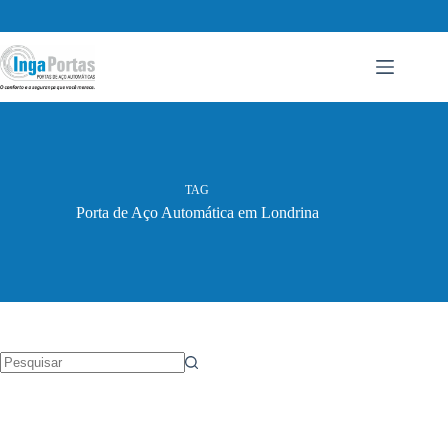
Pular
para
o
conteúdo
TAG
Porta de Aço Automática em Londrina
Sem
resultados