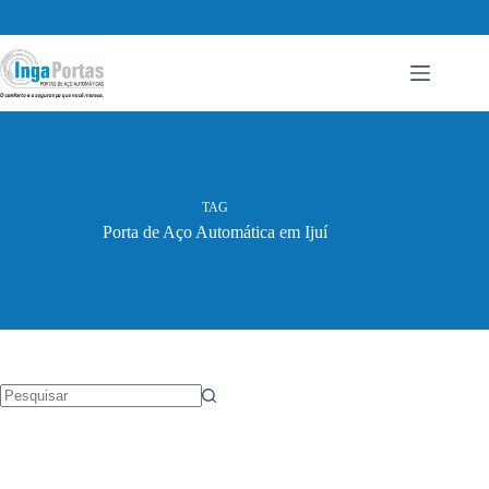
Pular
para
o
conteúdo
TAG
Porta de Aço Automática em Ijuí
Sem
resultados