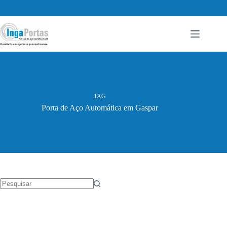
Pular
para
o
conteúdo
TAG
Porta de Aço Automática em Gaspar
Sem
resultados