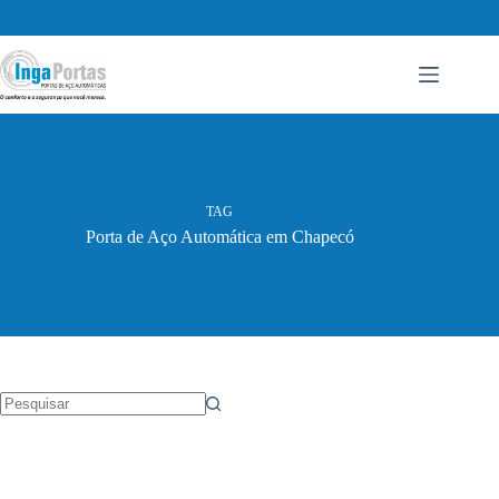
Pular
para
o
conteúdo
TAG
Porta de Aço Automática em Chapecó
Sem
resultados