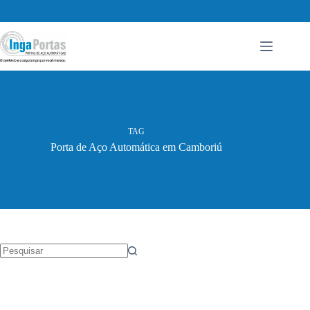
Pular
para
o
conteúdo
TAG
Porta de Aço Automática em Camboriú
Sem
resultados