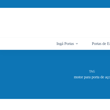
Pular
para
o
conteúdo
Ingá Portas
Portas de E
TAG
motor para porta de aç