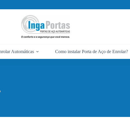
nrolar Automáticas
Como instalar Porta de Aço de Enrolar?
o