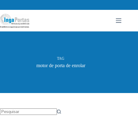
Pular
para
o
conteúdo
TAG
motor de porta de enrolar
Sem
resultados