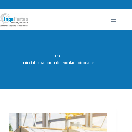
Pular
para
o
conteúdo
TAG
material para porta de enrolar automática