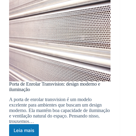
Porta de Enrolar Transvision: design moderno e
iluminação
A porta de enrolar transvision é um modelo
excelente para ambientes que buscam um design
moderno. Ela mantém boa capacidade de iluminação
e ventilação natural do espaço. Pensando nisso,
trouxemos…
Leia mais
Porta