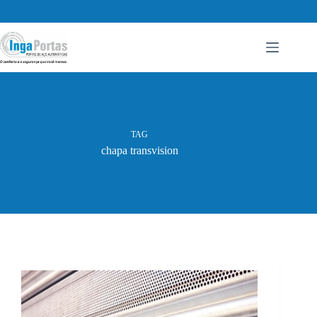
Pular
para
o
conteúdo
TAG
chapa transvision