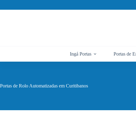
Pular
para
o
conteúdo
Ingá Portas
Portas de E
Portas de Rolo Automatizadas em Curitibanos