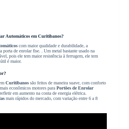
lar Automáticos
em
Curitibanos
?
tomáticos
com maior qualidade e durabilidade, a
porta de enrolar fise. . Um metal bastante usado na
vel, pois ele tem maior resistência à ferrugem, ele tem
útil é maior.
or?
em
Curitibanos
são feitos de maneira suave, com conforto
s mais econômicos motores para
Portões de Enrolar
fletir em aumento na conta de energia elétrica.
das
mais rápidos do mercado, com variação entre 6 a 8