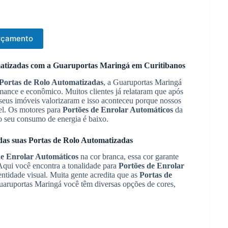
Orçamento
atizadas
com a Guaruportas Maringá em
Curitibanos
Portas de Rolo Automatizadas
, a Guaruportas Maringá
ance e econômico. Muitos clientes já relataram que após
 seus imóveis valorizaram e isso aconteceu porque nossos
el. Os motores para
Portões de Enrolar Automáticos
da
o seu consumo de energia é baixo.
das suas
Portas de Rolo Automatizadas
de Enrolar Automáticos
na cor branca, essa cor garante
Aqui você encontra a tonalidade para
Portões de Enrolar
entidade visual. Muita gente acredita que as
Portas de
Guaruportas Maringá você têm diversas opções de cores,