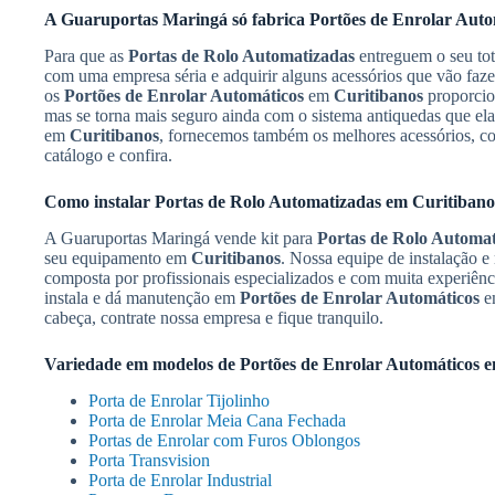
A Guaruportas Maringá só fabrica
Portões de Enrolar Auto
Para que as
Portas de Rolo Automatizadas
entreguem o seu tot
com uma empresa séria e adquirir alguns acessórios que vão faz
os
Portões de Enrolar Automáticos
em
Curitibanos
proporcio
mas se torna mais seguro ainda com o sistema antiquedas que el
em
Curitibanos
, fornecemos também os melhores acessórios, com
catálogo e confira.
Como instalar
Portas de Rolo Automatizadas
em
Curitibano
A Guaruportas Maringá vende kit para
Portas de Rolo Automa
seu equipamento em
Curitibanos
. Nossa equipe de instalação 
composta por profissionais especializados e com muita experiên
instala e dá manutenção em
Portões de Enrolar Automáticos
e
cabeça, contrate nossa empresa e fique tranquilo.
Variedade em modelos de
Portões de Enrolar Automáticos
e
Porta de Enrolar Tijolinho
Porta de Enrolar Meia Cana Fechada
Portas de Enrolar com Furos Oblongos
Porta Transvision
Porta de Enrolar Industrial