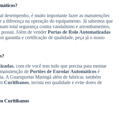
máticos
?
al desempenho, é muito importante fazer as manutenções
er a diferença na operação do equipamento. Já sabemos que
nam total segurança contra vandalismo e arrombamentos,
a possui. Além de vender
Portas de Rolo Automatizadas
 garantia e certificação de qualidade, peça já o nosso
s
?
tizadas
, com ele você tem tudo que precisa para montar
e manutenção de
Portões de Enrolar Automáticos
é
cia. A Guaruportas Maringá além de fabricar, também
m
Curitibanos
, invista em qualidade e evite dores de
m
Curitibanos