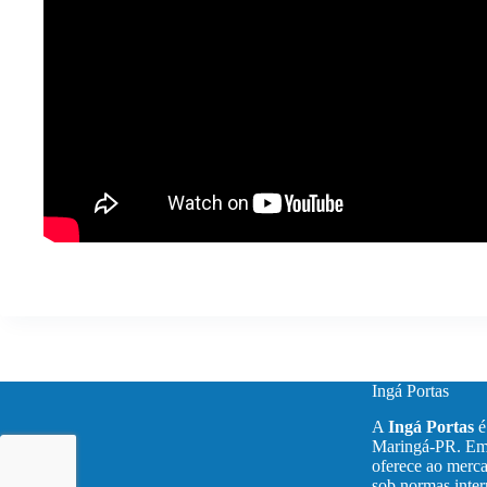
Ingá Portas
A
Ingá Portas
é
Maringá-PR. Emp
oferece ao merca
sob normas inter