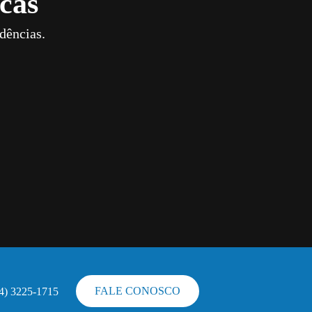
cas
dências.
FALE CONOSCO
44) 3225-1715