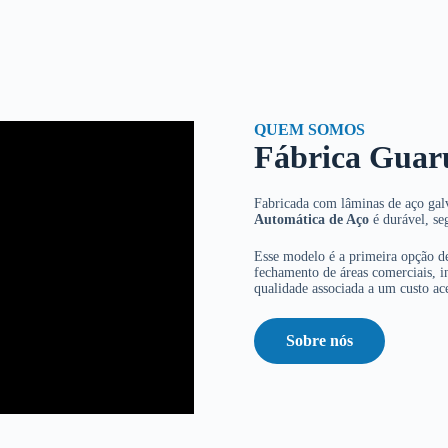
QUEM SOMOS
Fábrica Guar
Fabricada com lâminas de aço galv
Automática de Aço
é durável, se
Esse modelo é a primeira opção de
fechamento de áreas comerciais, in
qualidade associada a um custo ace
Sobre nós