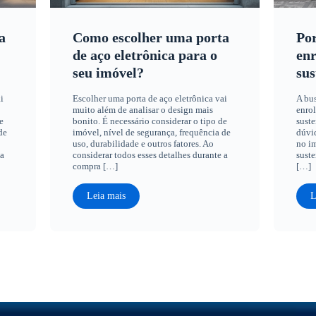
a
Como escolher uma porta
Por
de aço eletrônica para o
enr
seu imóvel?
sus
i
Escolher uma porta de aço eletrônica vai
A bus
muito além de analisar o design mais
enrol
e
bonito. É necessário considerar o tipo de
suste
de
imóvel, nível de segurança, frequência de
dúvid
uso, durabilidade e outros fatores. Ao
no im
 a
considerar todos esses detalhes durante a
suste
compra […]
[…]
Leia mais
L