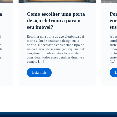
a
Como escolher uma porta
Por
de aço eletrônica para o
enr
seu imóvel?
sus
i
Escolher uma porta de aço eletrônica vai
A bus
muito além de analisar o design mais
enrol
e
bonito. É necessário considerar o tipo de
suste
de
imóvel, nível de segurança, frequência de
dúvid
uso, durabilidade e outros fatores. Ao
no im
 a
considerar todos esses detalhes durante a
suste
compra […]
[…]
Leia mais
L