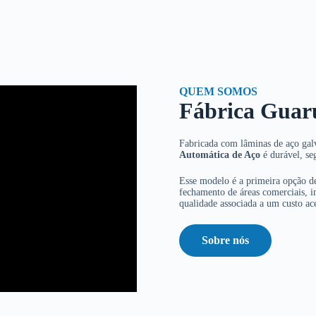
QUEM SOMOS
Fábrica Guar
Fabricada com lâminas de aço galv
Automática de Aço
é durável, se
Esse modelo é a primeira opção de
fechamento de áreas comerciais, in
qualidade associada a um custo ace
Sobre nós