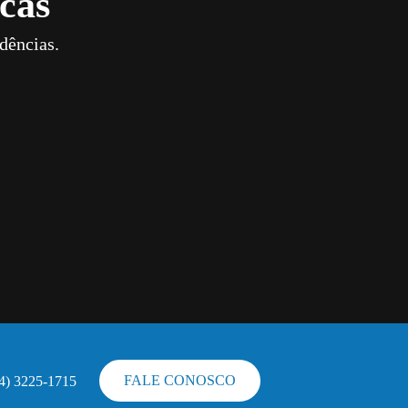
cas
dências.
FALE CONOSCO
44) 3225-1715