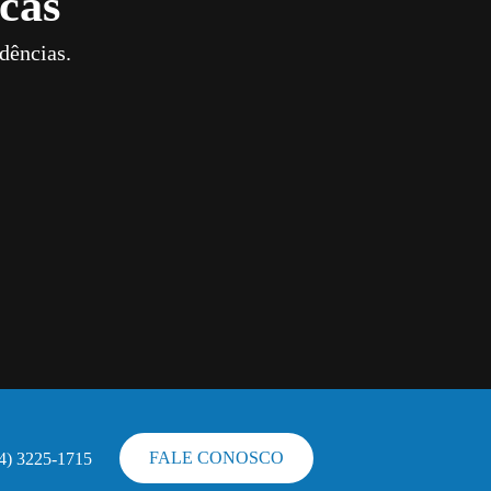
cas
dências.
FALE CONOSCO
44) 3225-1715