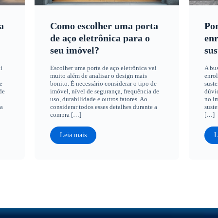
a
Como escolher uma porta
Por
de aço eletrônica para o
enr
seu imóvel?
sus
i
Escolher uma porta de aço eletrônica vai
A bus
muito além de analisar o design mais
enrol
e
bonito. É necessário considerar o tipo de
suste
de
imóvel, nível de segurança, frequência de
dúvid
uso, durabilidade e outros fatores. Ao
no im
 a
considerar todos esses detalhes durante a
suste
compra […]
[…]
Leia mais
L