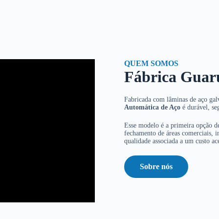
QUEM SOMOS
Fábrica Guar
Fabricada com lâminas de aço galv
Automática de Aço
é durável, se
Esse modelo é a primeira opção de
fechamento de áreas comerciais, in
qualidade associada a um custo ace
Sobre nós