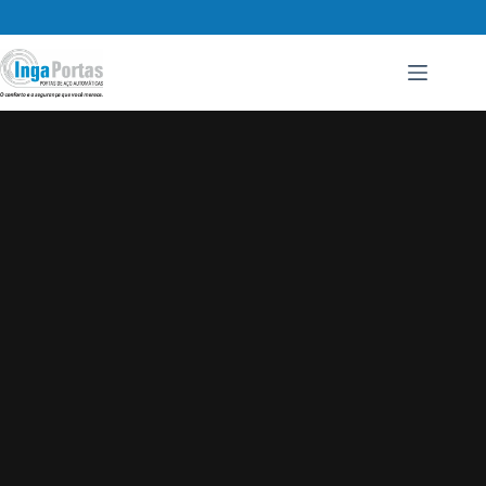
Pular
para
o
conteúdo