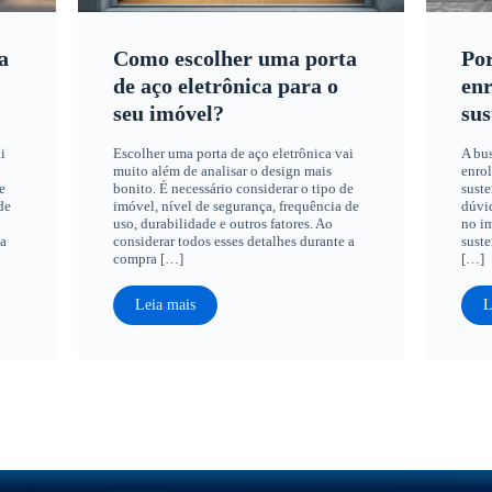
a
Como escolher uma porta
Por
de aço eletrônica para o
enr
seu imóvel?
sus
i
Escolher uma porta de aço eletrônica vai
A bus
muito além de analisar o design mais
enrol
e
bonito. É necessário considerar o tipo de
suste
de
imóvel, nível de segurança, frequência de
dúvid
uso, durabilidade e outros fatores. Ao
no im
 a
considerar todos esses detalhes durante a
suste
compra […]
[…]
Leia mais
L