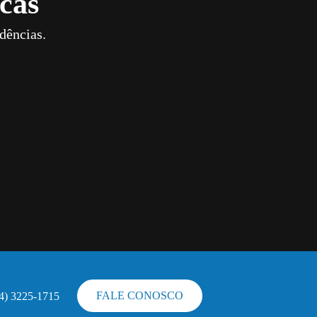
cas
dências.
FALE CONOSCO
44) 3225-1715