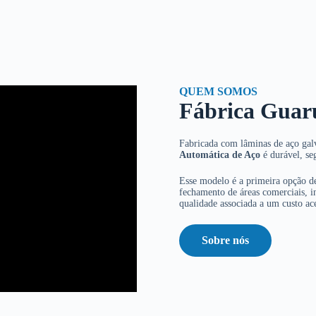
QUEM SOMOS
Fábrica Guar
Fabricada com lâminas de aço galv
Automática de Aço
é durável, se
Esse modelo é a primeira opção de
fechamento de áreas comerciais, in
qualidade associada a um custo ace
Sobre nós