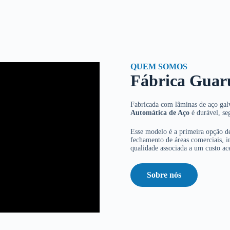
QUEM SOMOS
Fábrica Guar
Fabricada com lâminas de aço galv
Automática de Aço
é durável, se
Esse modelo é a primeira opção de
fechamento de áreas comerciais, in
qualidade associada a um custo ace
Sobre nós