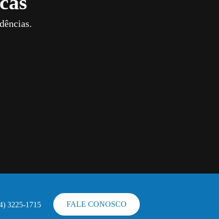
cas
dências.
FALE CONOSCO
44) 3225-1715