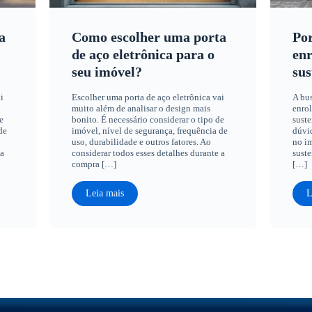
a
Como escolher uma porta
Por
de aço eletrônica para o
enr
seu imóvel?
sus
i
Escolher uma porta de aço eletrônica vai
A bus
muito além de analisar o design mais
enrol
e
bonito. É necessário considerar o tipo de
suste
de
imóvel, nível de segurança, frequência de
dúvid
uso, durabilidade e outros fatores. Ao
no im
 a
considerar todos esses detalhes durante a
suste
compra […]
[…]
Leia mais
L