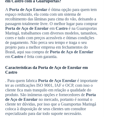
em
Castro
com a Guaruportas?
A
Porta de Aço Enrolar
é ótima opção para quem tem
espaço reduzido, ela conta com um sistema de
recolhimento das lâminas para cima do vão, deixando a
passagem totalmente livre. O melhor lugar para comprar
Porta de Aço de Enrolar
em
Castro
é na Guaruportas
Maringá, trabalhamos com diversos modelos, tamanhos,
cores e tudo com preços acessíveis e ótimas condições
de pagamento. Não perca seu tempo e traga o seu
projeto para a melhor empresa em fechamentos do
Brasil, aqui sua compra de
Porta de Aço de Enrolar
em
Castro
é feita com garantia.
Características da
Porta de Aço de Enrolar
em
Castro
. Para quem fabrica
Porta de Aço Enrolar
é importante
ter as certificações ISO 9001, IAF e OCP, com isso o
cliente fica mais tranquilo em relação a qualidade do
produto. São inúmeras opções e fornecedores de
Porta
de Aço de Enrolar
no mercado, portanto é normal o
cliente ter dúvidas, por isso que a Guaruportas Maringá
coloca à disposição de seus clientes um consultor
especializado para dar todo suporte necessário.