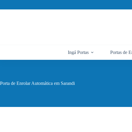
Pular
para
o
conteúdo
Ingá Portas
Portas de E
Porta de Enrolar Automática em Sarandi