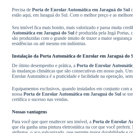
Precisa de
Porta de Enrolar Automática em Jaraguá do Sul
c
estão aqui, em Jaraguá do Sul. Com o melhor preço e as melhor
Seu imóvel fica mais bonito, mais valorizado e passa muita cred
Automática em Jaraguá do Sul
é produzida pela Ingá Portas,
são produzidas com o grande intuito de trazer a maior segurança 
residências ou até mesmo em indústrias.
Instalação da Porta Automática de Enrolar em Jaraguá do 
De ótimo desempenho e prática, a
Porta de Enrolar Automáti
às mudanças climáticas que são consecutivas em nosso país. Um 
Enrolar Automática é a praticidade e facilidade na operação, sem 
Equipamentos exclusivos, quando instalados em conjunto com a 
nossa
Porta de Enrolar Automática em Jaraguá do Sul
se tor
certifica o sucesso nas vendas.
Nossas vantagens
Para você que quer enaltecer seu imóvel, a
Porta de Enrolar A
que ela ganha uma pintura eletrostática na cor que você preferir. 
atributos, o aço galvanizado, que permite maior durabilidade e 