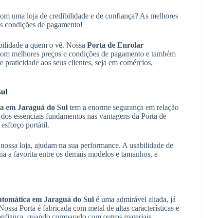
om uma loja de credibilidade e de confiança? As melhores
es condições de pagamento!
ibilidade a quem o vê. Nossa
Porta de Enrolar
 com melhores preços e condições de pagamento e também
e praticidade aos seus clientes, seja em comércios,
Sul
ca em Jaraguá do Sul
tem a enorme segurança em relação
dos essenciais fundamentos nas vantagens da Porta de
esforço portátil.
nossa loja, ajudam na sua performance. A usabilidade de
na a favorita entre os demais modelos e tamanhos, e
utomática em Jaraguá do Sul
é uma admirável aliada, já
Nossa Porta é fabricada com metal de altas características e
confiança, quando comparado com outros materiais.