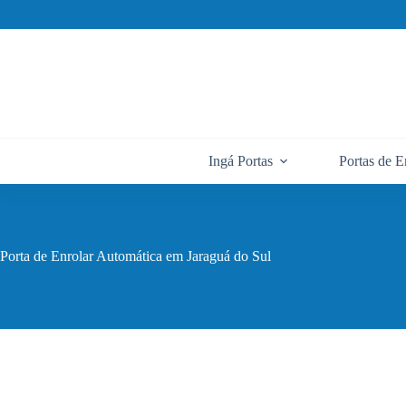
Pular
para
o
conteúdo
Ingá Portas
Portas de E
Porta de Enrolar Automática em Jaraguá do Sul