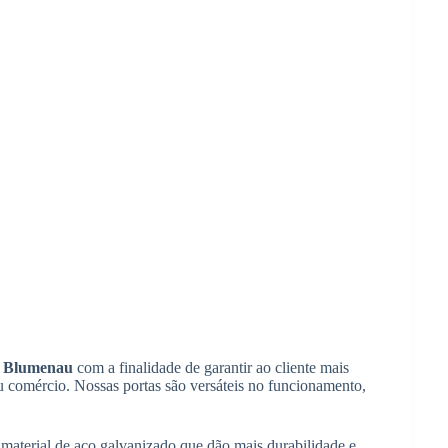
m Blumenau
com a finalidade de garantir ao cliente mais
ou comércio. Nossas portas são versáteis no funcionamento,
material de aço galvanizado que dão mais durabilidade e