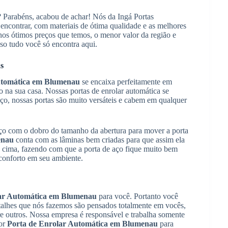
? Parabéns, acabou de achar! Nós da Ingá Portas
encontrar, com materiais de ótima qualidade e as melhores
 nos ótimos preços que temos, o menor valor da região e
so tudo você só encontra aqui.
s
utomática em Blumenau
se encaixa perfeitamente em
o na sua casa. Nossas portas de enrolar automática se
ço, nossas portas são muito versáteis e cabem em qualquer
aço com o dobro do tamanho da abertura para mover a porta
enau
conta com as lâminas bem criadas para que assim ela
ra cima, fazendo com que a porta de aço fique muito bem
conforto em seu ambiente.
lar Automática em Blumenau
para você. Portanto você
etalhes que nós fazemos são pensados totalmente em vocês,
tre outros. Nossa empresa é responsável e trabalha somente
hor
Porta de Enrolar Automática em Blumenau
para