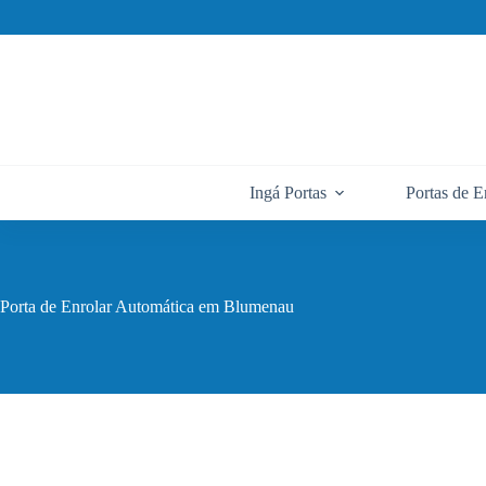
Pular
para
o
conteúdo
Ingá Portas
Portas de E
Porta de Enrolar Automática em Blumenau