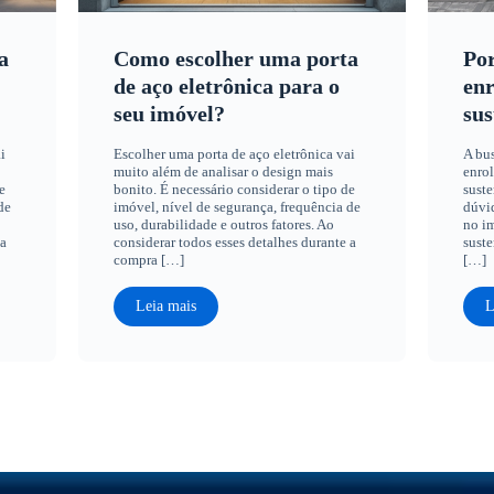
a
Como escolher uma porta
Por
de aço eletrônica para o
enr
seu imóvel?
sus
i
Escolher uma porta de aço eletrônica vai
A bus
muito além de analisar o design mais
enrol
e
bonito. É necessário considerar o tipo de
suste
de
imóvel, nível de segurança, frequência de
dúvid
uso, durabilidade e outros fatores. Ao
no im
 a
considerar todos esses detalhes durante a
suste
compra […]
[…]
Leia mais
L