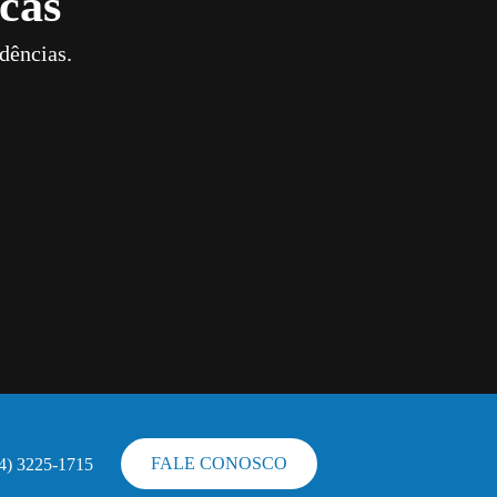
cas
dências.
FALE CONOSCO
44) 3225-1715