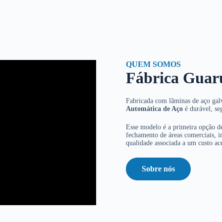
QUEM SOMOS
Fábrica Guar
Fabricada com lâminas de aço galv
Automática de Aço
é durável, se
Esse modelo é a primeira opção de
fechamento de áreas comerciais, in
qualidade associada a um custo ace
Sobre nós