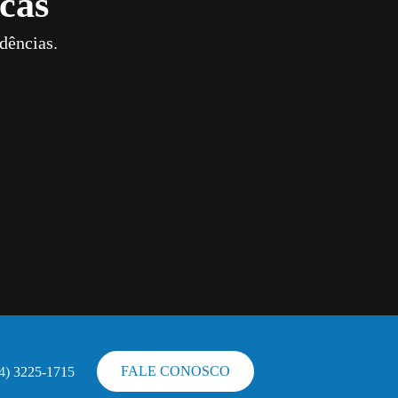
cas
dências.
FALE CONOSCO
44) 3225-1715