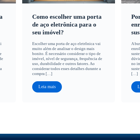
a
Como escolher uma porta
Por
de aço eletrônica para o
enr
seu imóvel?
sus
i
Escolher uma porta de aço eletrônica vai
A bus
muito além de analisar o design mais
enrol
e
bonito. É necessário considerar o tipo de
suste
de
imóvel, nível de segurança, frequência de
dúvid
uso, durabilidade e outros fatores. Ao
no im
 a
considerar todos esses detalhes durante a
suste
compra […]
[…]
Leia mais
L