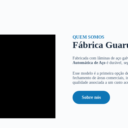
QUEM SOMOS
Fábrica Guar
Fabricada com lâminas de aço galv
Automática de Aço
é durável, se
Esse modelo é a primeira opção de
fechamento de áreas comerciais, in
qualidade associada a um custo ace
Sobre nós